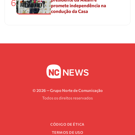
6
promete independência na
condução da Casa
© 2026 — Grupo Norte de Comunicação
Todos os direitos reservados
CÓDIGO DE ÉTICA
TERMOS DE USO