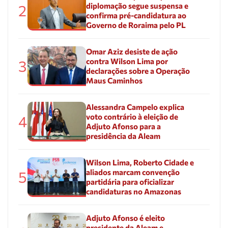
diplomação segue suspensa e
2
confirma pré-candidatura ao
Governo de Roraima pelo PL
Omar Aziz desiste de ação
contra Wilson Lima por
3
declarações sobre a Operação
Maus Caminhos
Alessandra Campelo explica
voto contrário à eleição de
4
Adjuto Afonso para a
presidência da Aleam
Wilson Lima, Roberto Cidade e
aliados marcam convenção
5
partidária para oficializar
candidaturas no Amazonas
Adjuto Afonso é eleito
presidente da Aleam e