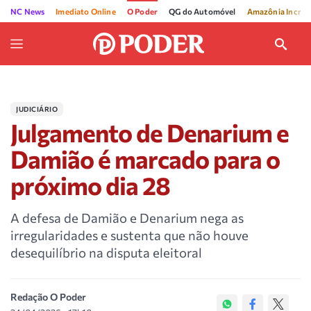
NC News
Imediato Online
O Poder
QG do Automóvel
Amazônia Incríve
JUDICIÁRIO
Julgamento de Denarium e
Damião é marcado para o
próximo dia 28
A defesa de Damião e Denarium nega as
irregularidades e sustenta que não houve
desequilíbrio na disputa eleitoral
Redação O Poder