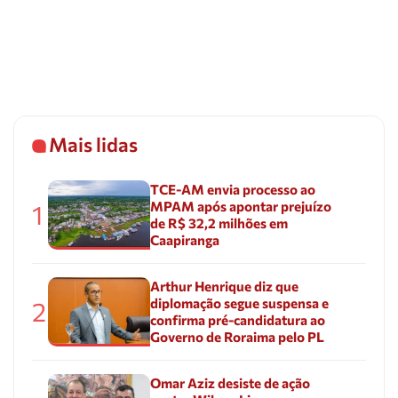
Mais lidas
TCE-AM envia processo ao
MPAM após apontar prejuízo
1
de R$ 32,2 milhões em
Caapiranga
Arthur Henrique diz que
diplomação segue suspensa e
2
confirma pré-candidatura ao
Governo de Roraima pelo PL
Omar Aziz desiste de ação