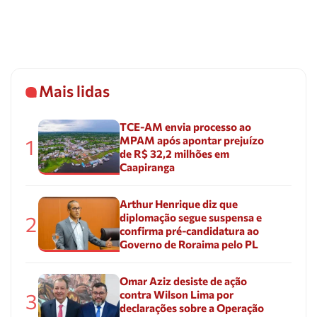
Mais lidas
TCE-AM envia processo ao
MPAM após apontar prejuízo
1
de R$ 32,2 milhões em
Caapiranga
Arthur Henrique diz que
diplomação segue suspensa e
2
confirma pré-candidatura ao
Governo de Roraima pelo PL
Omar Aziz desiste de ação
contra Wilson Lima por
3
declarações sobre a Operação