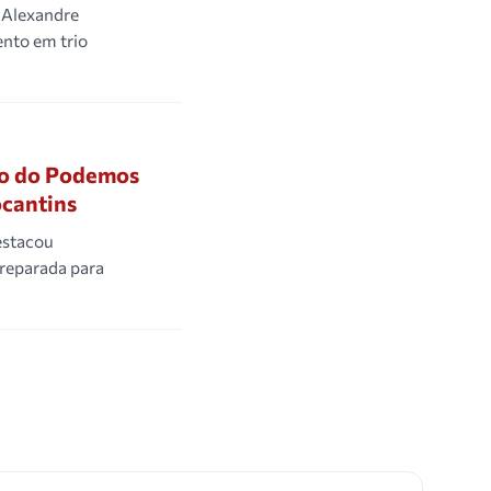
 Alexandre
nto em trio
io do Podemos
ocantins
estacou
preparada para