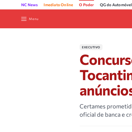
NC News
Imediato Online
O Poder
QG do Automóvel
Menu
EXECUTIVO
Concurso
Tocantin
anúncio
Certames prometidos
oficial de banca e 