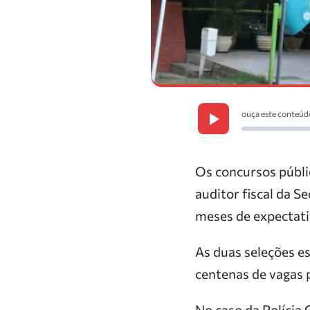
ouça este conteúd
Os concursos públic
auditor fiscal da 
meses de expectativ
As duas seleções e
centenas de vagas 
No caso da Polícia 