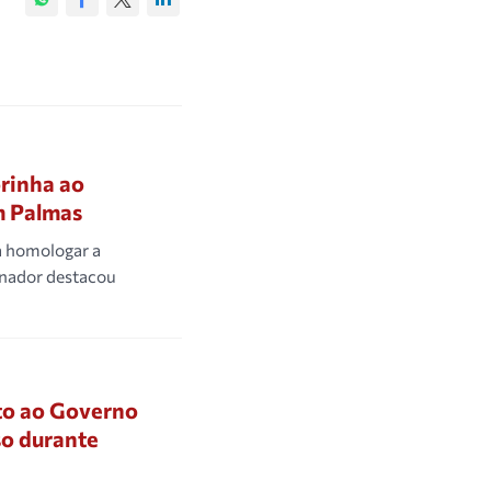
rinha ao
m Palmas
a homologar a
rnador destacou
ato ao Governo
so durante