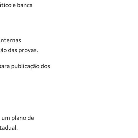
tico e banca
internas
ção das provas.
ara publicação dos
e um plano de
tadual.