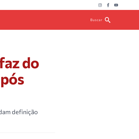
Buscar
efaz do
após
rdam definição