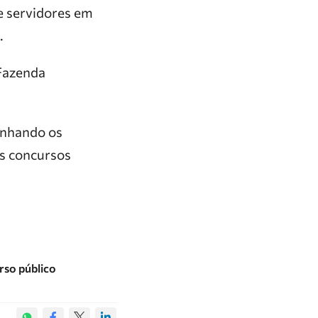
 de servidores em
.
 Fazenda
anhando os
s concursos
rso público