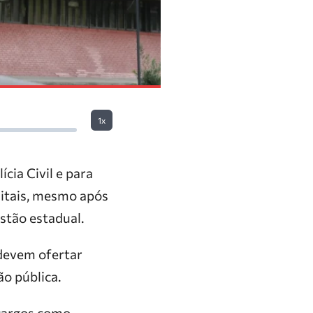
1x
cia Civil e para
ditais, mesmo após
estão estadual.
 devem ofertar
o pública.
 cargos como