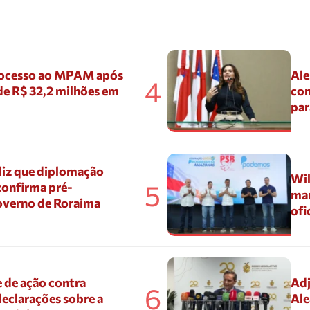
ocesso ao MPAM após
Ale
4
de R$ 32,2 milhões em
con
par
diz que diplomação
Wil
5
confirma pré-
mar
overno de Roraima
ofi
 de ação contra
Adj
6
eclarações sobre a
Ale