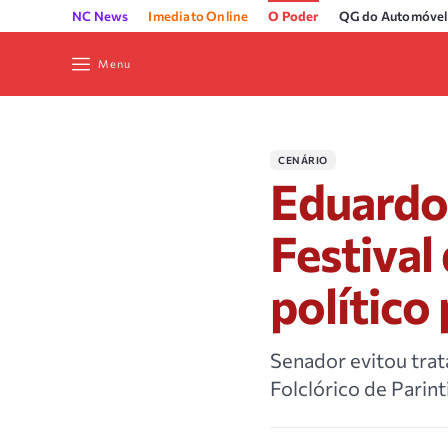
NC News
Imediato Online
O Poder
QG do Automóvel
Menu
CENÁRIO
Eduardo 
Festival
político
Senador evitou trata
Folclórico de Parint