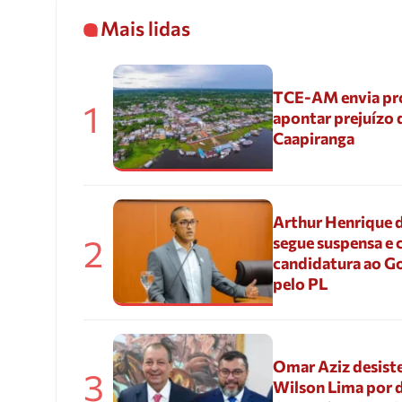
Mais lidas
TCE-AM envia pr
1
apontar prejuízo 
Caapiranga
Arthur Henrique 
2
segue suspensa e 
candidatura ao G
pelo PL
Omar Aziz desiste
3
Wilson Lima por d