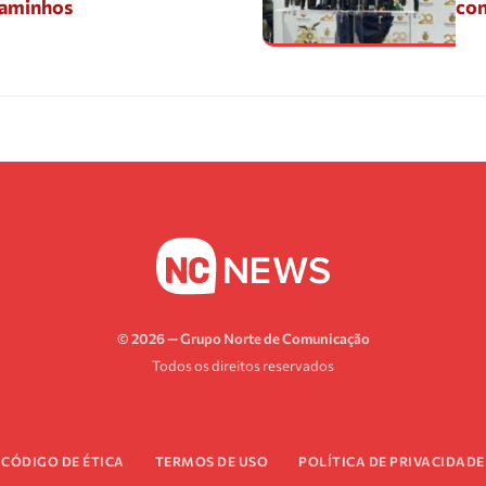
Caminhos
con
© 2026 — Grupo Norte de Comunicação
Todos os direitos reservados
CÓDIGO DE ÉTICA
TERMOS DE USO
POLÍTICA DE PRIVACIDADE