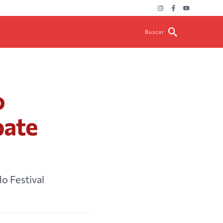
Buscar
o
bate
do Festival