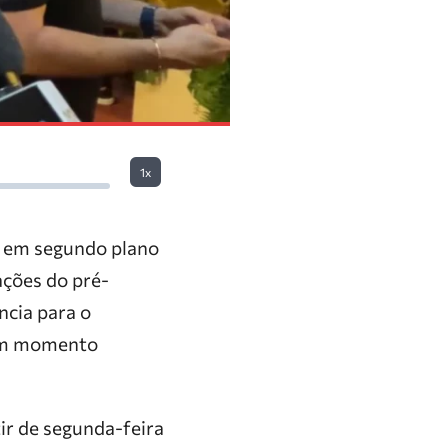
1x
s em segundo plano
ações do pré-
cia para o
 um momento
tir de segunda-feira