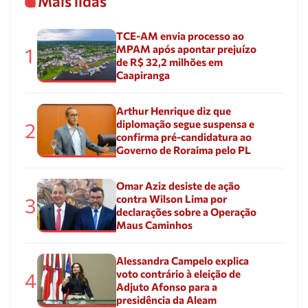
Mais lidas
TCE-AM envia processo ao
MPAM após apontar prejuízo
1
de R$ 32,2 milhões em
Caapiranga
Arthur Henrique diz que
diplomação segue suspensa e
2
confirma pré-candidatura ao
Governo de Roraima pelo PL
Omar Aziz desiste de ação
contra Wilson Lima por
3
declarações sobre a Operação
Maus Caminhos
Alessandra Campelo explica
voto contrário à eleição de
4
Adjuto Afonso para a
presidência da Aleam