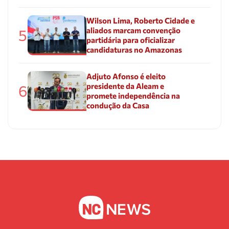
Wilson Lima, Roberto Cidade e
aliados marcam convenção
5
partidária para oficializar
candidaturas no Amazonas
Adjuto Afonso é eleito
presidente da Aleam e
6
promete independência na
condução da Casa