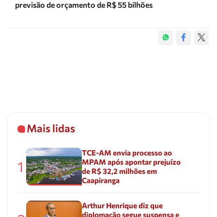
previsão de orçamento de R$ 55 bilhões
Mais lidas
TCE-AM envia processo ao
MPAM após apontar prejuízo
1
de R$ 32,2 milhões em
Caapiranga
Arthur Henrique diz que
diplomação segue suspensa e