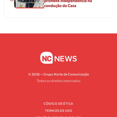
promete independência na
condução da Casa
© 2026 — Grupo Norte de Comunicação
Todos os direitos reservados
CÓDIGO DE ÉTICA
TERMOS DE USO