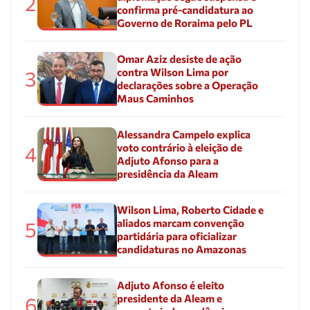
2
confirma pré-candidatura ao
Governo de Roraima pelo PL
Omar Aziz desiste de ação
contra Wilson Lima por
3
declarações sobre a Operação
Maus Caminhos
Alessandra Campelo explica
voto contrário à eleição de
4
Adjuto Afonso para a
presidência da Aleam
Wilson Lima, Roberto Cidade e
aliados marcam convenção
5
partidária para oficializar
candidaturas no Amazonas
Adjuto Afonso é eleito
presidente da Aleam e
6