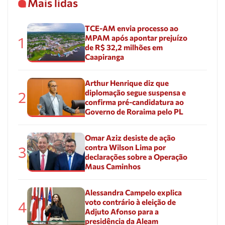
Mais lidas
TCE-AM envia processo ao
MPAM após apontar prejuízo
1
de R$ 32,2 milhões em
Caapiranga
Arthur Henrique diz que
diplomação segue suspensa e
2
confirma pré-candidatura ao
Governo de Roraima pelo PL
Omar Aziz desiste de ação
contra Wilson Lima por
3
declarações sobre a Operação
Maus Caminhos
Alessandra Campelo explica
voto contrário à eleição de
4
Adjuto Afonso para a
presidência da Aleam