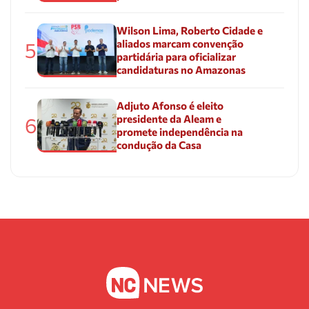
Wilson Lima, Roberto Cidade e
aliados marcam convenção
5
partidária para oficializar
candidaturas no Amazonas
Adjuto Afonso é eleito
presidente da Aleam e
6
promete independência na
condução da Casa