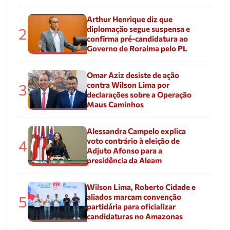
Arthur Henrique diz que
diplomação segue suspensa e
2
confirma pré-candidatura ao
Governo de Roraima pelo PL
Omar Aziz desiste de ação
contra Wilson Lima por
3
declarações sobre a Operação
Maus Caminhos
Alessandra Campelo explica
voto contrário à eleição de
4
Adjuto Afonso para a
presidência da Aleam
Wilson Lima, Roberto Cidade e
aliados marcam convenção
5
partidária para oficializar
candidaturas no Amazonas