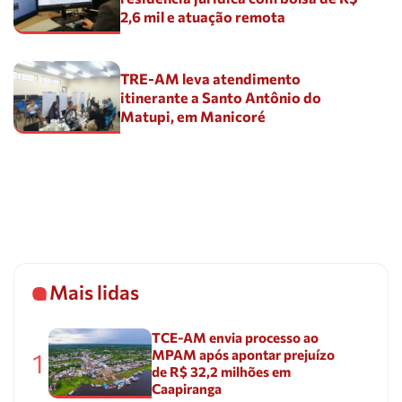
2,6 mil e atuação remota
TRE-AM leva atendimento
itinerante a Santo Antônio do
Matupi, em Manicoré
Mais lidas
TCE-AM envia processo ao
MPAM após apontar prejuízo
1
de R$ 32,2 milhões em
Caapiranga