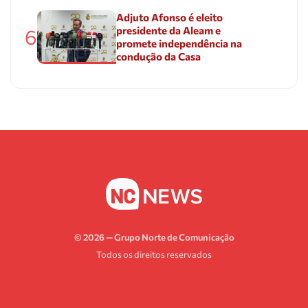
Adjuto Afonso é eleito
presidente da Aleam e
6
promete independência na
condução da Casa
© 2026 — Grupo Norte de Comunicação
Todos os direitos reservados