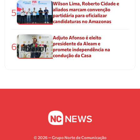
Wilson Lima, Roberto Cidade e
aliados marcam convenção
5
partidária para oficializar
candidaturas no Amazonas
Adjuto Afonso é eleito
presidente da Aleam e
6
promete independência na
condução da Casa
© 2026 — Grupo Norte de Comunicação