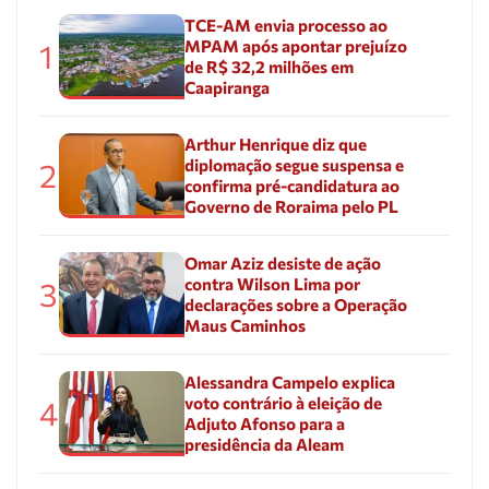
TCE-AM envia processo ao
MPAM após apontar prejuízo
1
de R$ 32,2 milhões em
Caapiranga
Arthur Henrique diz que
diplomação segue suspensa e
2
confirma pré-candidatura ao
Governo de Roraima pelo PL
Omar Aziz desiste de ação
contra Wilson Lima por
3
declarações sobre a Operação
Maus Caminhos
Alessandra Campelo explica
voto contrário à eleição de
4
Adjuto Afonso para a
presidência da Aleam