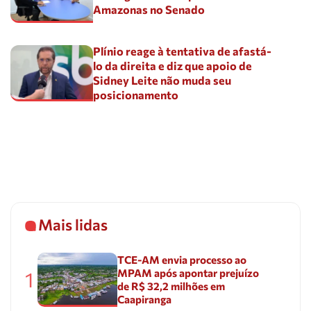
Amazonas no Senado
Plínio reage à tentativa de afastá-
lo da direita e diz que apoio de
Sidney Leite não muda seu
posicionamento
Mais lidas
TCE-AM envia processo ao
MPAM após apontar prejuízo
1
de R$ 32,2 milhões em
Caapiranga