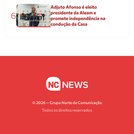
Adjuto Afonso é eleito
presidente da Aleam e
6
promete independência na
condução da Casa
© 2026 — Grupo Norte de Comunicação
Todos os direitos reservados