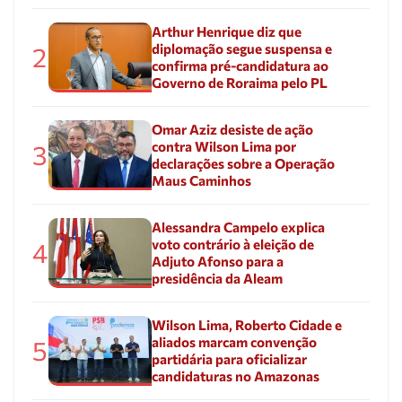
Arthur Henrique diz que
diplomação segue suspensa e
2
confirma pré-candidatura ao
Governo de Roraima pelo PL
Omar Aziz desiste de ação
contra Wilson Lima por
3
declarações sobre a Operação
Maus Caminhos
Alessandra Campelo explica
voto contrário à eleição de
4
Adjuto Afonso para a
presidência da Aleam
Wilson Lima, Roberto Cidade e
aliados marcam convenção
5
partidária para oficializar
candidaturas no Amazonas