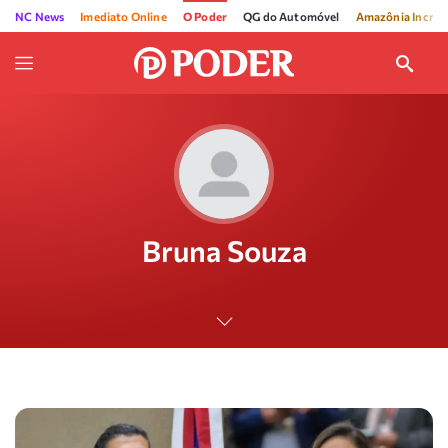
NC News
Imediato Online
O Poder
QG do Automóvel
Amazônia Incríve
Bruna Souza