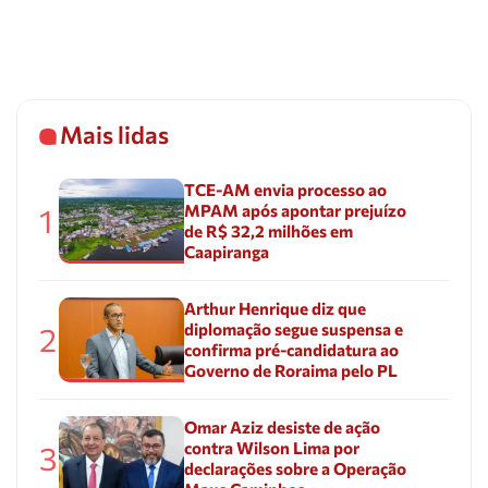
Mais lidas
TCE-AM envia processo ao
MPAM após apontar prejuízo
1
de R$ 32,2 milhões em
Caapiranga
Arthur Henrique diz que
diplomação segue suspensa e
2
confirma pré-candidatura ao
Governo de Roraima pelo PL
Omar Aziz desiste de ação
contra Wilson Lima por
3
declarações sobre a Operação