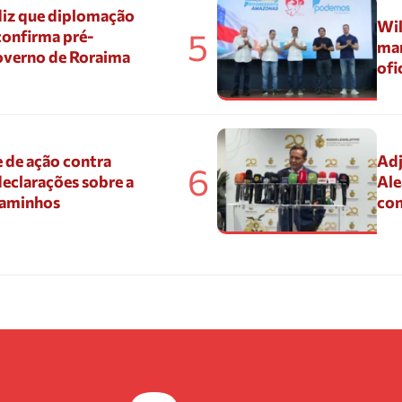
diz que diplomação
Wil
5
confirma pré-
mar
overno de Roraima
ofi
 de ação contra
Adj
6
eclarações sobre a
Ale
Caminhos
con