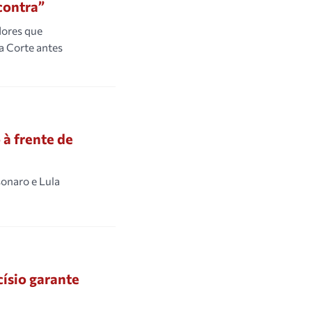
contra”
dores que
a Corte antes
 à frente de
sonaro e Lula
ísio garante