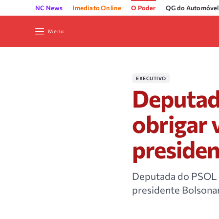
NC News
Imediato Online
O Poder
QG do Automóvel
Menu
EXECUTIVO
Deputad
obrigar 
preside
Deputada do PSOL e
presidente Bolsona