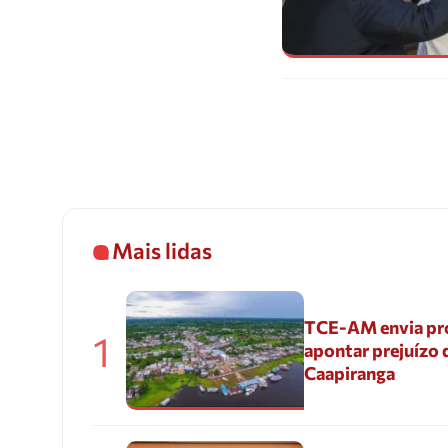
Mais lidas
TCE-AM envia pr
1
apontar prejuízo 
Caapiranga