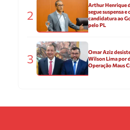
Arthur Henrique 
2
segue suspensa e 
candidatura ao G
pelo PL
Omar Aziz desiste
3
Wilson Lima por d
Operação Maus 