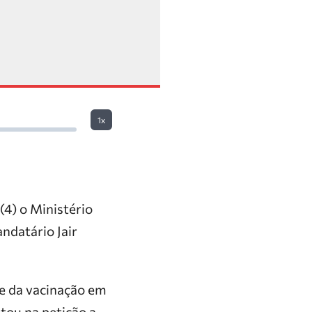
1x
(4) o Ministério
ndatário Jair
de da vacinação em
tou na petição a