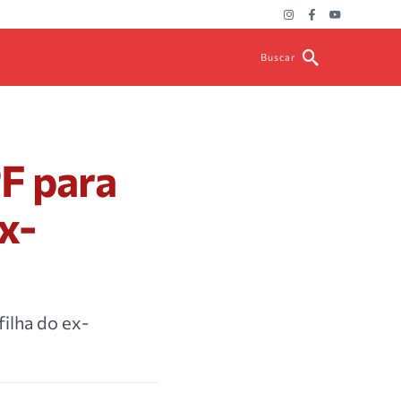
Buscar
F para
x-
ilha do ex-