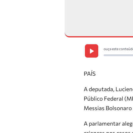
ouça este conteúd
PAÍS
A deputada, Lucien
Público Federal (MP
Messias Bolsonaro (
A parlamentar aleg
crianças nos casos