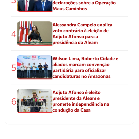
declarações sobre a Operação
Maus Caminhos
Alessandra Campelo explica
voto contrário à eleição de
4
Adjuto Afonso para a
presidência da Aleam
Wilson Lima, Roberto Cidade e
aliados marcam convenção
5
partidária para oficializar
candidaturas no Amazonas
Adjuto Afonso é eleito
presidente da Aleam e
6
promete independência na
condução da Casa