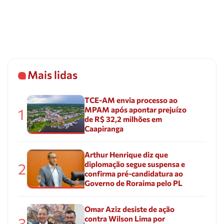
Mais lidas
TCE-AM envia processo ao
MPAM após apontar prejuízo
1
de R$ 32,2 milhões em
Caapiranga
Arthur Henrique diz que
diplomação segue suspensa e
2
confirma pré-candidatura ao
Governo de Roraima pelo PL
Omar Aziz desiste de ação
contra Wilson Lima por
3